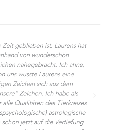
Zeit geblieben ist. Laurens hat
„Lieber 
rt anhand von wunderschön
hast, war
ichen nahegebracht. Ich ahne,
Zeichen üb
on uns wusste Laurens eine
dankbar bi
ligen Zeichen sich aus dem
Mal aber w
nsere“ Zeichen. Ich habe als
behalten kö
lle Qualitäten des Tierkreises
man spürt
gspsychologische) astrologische
Auch Deine
 schon jetzt auf die Vertiefung