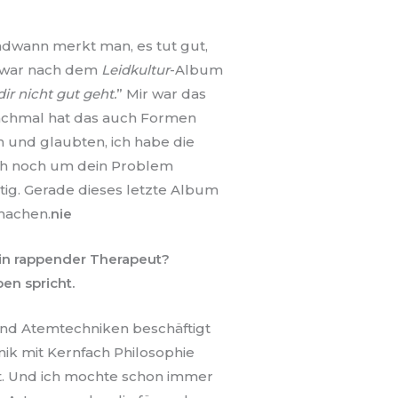
ndwann merkt man, es tut gut,
ch war nach dem
Leidkultur
-Album
ir nicht gut geht.
” Mir war das
Manchmal hat das auch Formen
 und glaubten, ich habe die
auch noch um dein Problem
ig. Gerade dieses letzte Album
 machen.
nie
ein rappender Therapeut?
en spricht.
 und Atemtechniken beschäftigt
nik mit Kernfach Philosophie
st. Und ich mochte schon immer