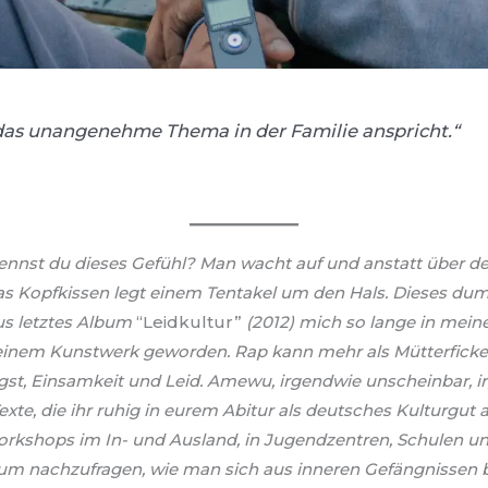
 das unangenehme Thema in der Familie anspricht.
“
, kennst du dieses Gefühl? Man wacht auf und anstatt über
as Kopfkissen legt einem Tentakel um den Hals. Dieses dum
s letztes Album
“Leidkultur”
(2012) mich so lange in mein
 einem Kunstwerk geworden.
Rap kann mehr als Mütterfick
gst, Einsamkeit und Leid. Amewu, irgendwie unscheinbar, 
Texte, die ihr ruhig in eurem Abitur als deutsches Kulturgut
 Workshops im In- und Ausland, in Jugendzentren, Schulen und
um nachzufragen, wie man sich aus inneren Gefängnissen b