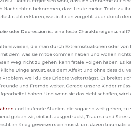
sik. Daraus ergibt sich wohl, dass ich Probleme auf eine
auch Nachrichten bekommen, dass Leute meine Texte zu 
elbst nicht erklären, was in ihnen vorgeht, aber durch de
lie oder Depression ist eine feste Charaktereigenschaft?
rhaltensweisen, die man durch Extremsituationen oder von k
ch mit dem, was sie mitbekommen haben und wollen nichts
Diesen Weg nicht zu gehen, kann fatale Folgen haben. Es k
kliche Dinge antust, aus dem Affekt und ohne dass du ve
 Problem, weil du das Erlebte weiterträgst. Es breitet sic
e, Freunde und Fremde weiter. Gerade unsere Kinder müs
gearbeitet haben. Und wenn sie das nicht schaffen, wird e
Jahren
und laufende Studien, die sogar so weit gehen, z
inend geben wir, einfach ausgedrückt, Trauma und Stres
nicht im Krieg gewesen sein musst, um davon traumatisier