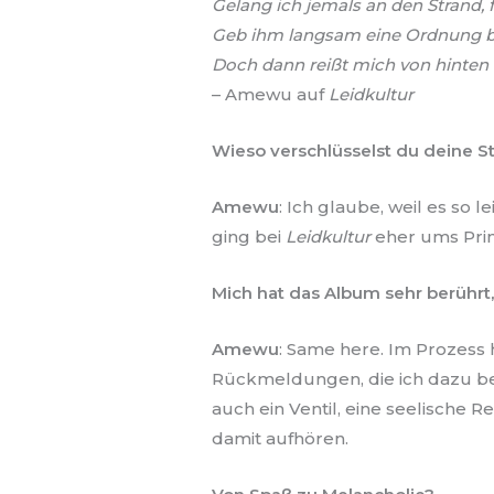
Gelang ich jemals an den Strand, f
Geb ihm langsam eine Ordnung bis
Doch dann reißt mich von hinten
– Amewu auf
Leidkultur
Wieso verschlüsselst du deine 
Amewu
: Ich glaube, weil es so 
ging bei
Leidkultur
eher ums Prin
Mich hat das Album sehr berührt,
Amewu
: Same here. Im Prozess
Rückmeldungen, die ich dazu be
auch ein Ventil, eine seelische
damit aufhören.