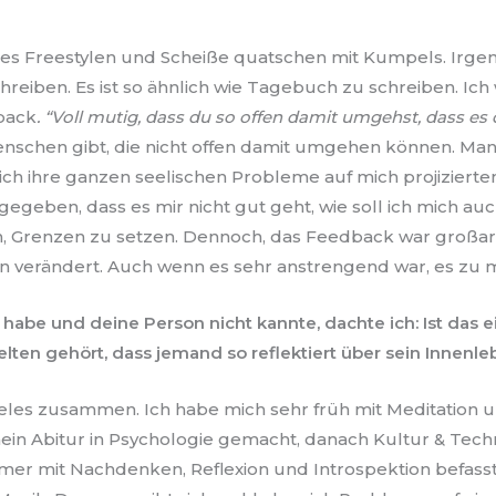
r es Freestylen und Scheiße quatschen mit Kumpels. Irge
chreiben. Es ist so ähnlich wie Tagebuch zu schreiben. I
back
. “Voll mutig, dass du so offen damit umgehst, dass es d
e Menschen gibt, die nicht offen damit umgehen können. 
h ihre ganzen seelischen Probleme auf mich projizierten
gegeben, dass es mir nicht gut geht, wie soll ich mich 
 Grenzen zu setzen. Dennoch, das Feedback war großart
iven verändert. Auch wenn es sehr anstrengend war, es zu
habe und deine Person nicht kannte, dachte ich: Ist das 
lten gehört, dass jemand so reflektiert über sein Innenleb
vieles zusammen. Ich habe mich sehr früh mit Meditation
mein Abitur in Psychologie gemacht, danach Kultur & Tech
mmer mit Nachdenken, Reflexion und Introspektion befas