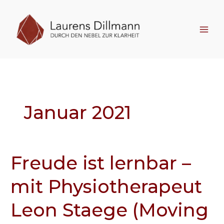
Zum
Inhalt
springen
Januar 2021
Freude ist lernbar –
Freude
ist
mit Physiotherapeut
lernbar
–
Leon Staege (Moving
mit
Physiotherapeut