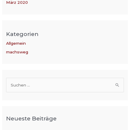
März 2020
Kategorien
Allgemein
machsweg
S
u
c
h
Neueste Beiträge
e
n