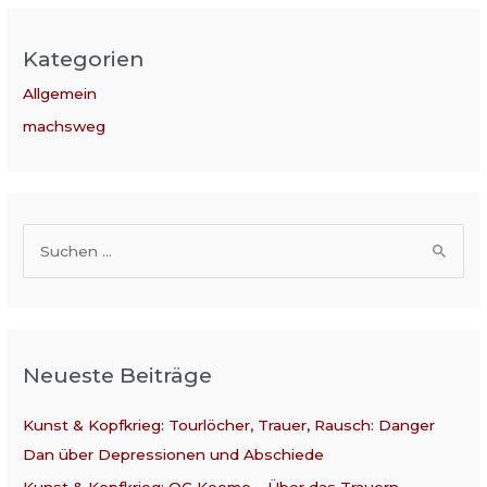
Kategorien
Allgemein
machsweg
S
u
c
h
Neueste Beiträge
e
n
Kunst & Kopfkrieg: Tourlöcher, Trauer, Rausch: Danger
n
Dan über Depressionen und Abschiede
a