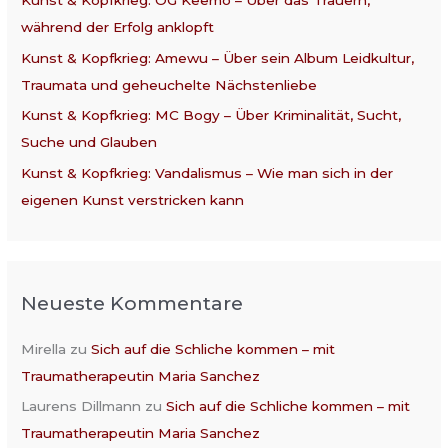
Kunst & Kopfkrieg: OG Keemo – Über das Trauern,
c
während der Erfolg anklopft
h
:
Kunst & Kopfkrieg: Amewu – Über sein Album Leidkultur,
Traumata und geheuchelte Nächstenliebe
Kunst & Kopfkrieg: MC Bogy – Über Kriminalität, Sucht,
Suche und Glauben
Kunst & Kopfkrieg: Vandalismus – Wie man sich in der
eigenen Kunst verstricken kann
Neueste Kommentare
Mirella
zu
Sich auf die Schliche kommen – mit
Traumatherapeutin Maria Sanchez
Laurens Dillmann
zu
Sich auf die Schliche kommen – mit
Traumatherapeutin Maria Sanchez