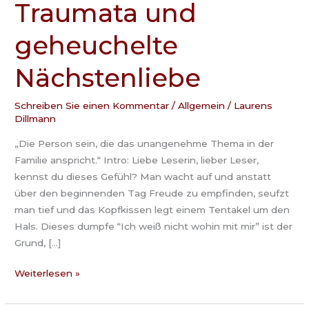
Traumata und
sein
Album
geheuchelte
Leidkultur,
Traumata
Nächstenliebe
und
geheuchelte
Schreiben Sie einen Kommentar
/
Allgemein
/
Laurens
Nächstenliebe
Dillmann
„Die Person sein, die das unangenehme Thema in der
Familie anspricht.“ Intro: Liebe Leserin, lieber Leser,
kennst du dieses Gefühl? Man wacht auf und anstatt
über den beginnenden Tag Freude zu empfinden, seufzt
man tief und das Kopfkissen legt einem Tentakel um den
Hals. Dieses dumpfe “Ich weiß nicht wohin mit mir” ist der
Grund, […]
Weiterlesen »