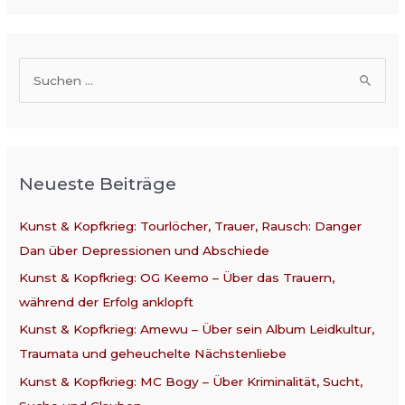
S
u
c
h
Neueste Beiträge
e
n
Kunst & Kopfkrieg: Tourlöcher, Trauer, Rausch: Danger
n
Dan über Depressionen und Abschiede
a
Kunst & Kopfkrieg: OG Keemo – Über das Trauern,
c
während der Erfolg anklopft
h
:
Kunst & Kopfkrieg: Amewu – Über sein Album Leidkultur,
Traumata und geheuchelte Nächstenliebe
Kunst & Kopfkrieg: MC Bogy – Über Kriminalität, Sucht,