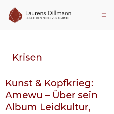
Zum
Inhalt
springen
Krisen
Kunst & Kopfkrieg:
Kunst
&
Amewu – Über sein
Kopfkrieg:
Amewu
Album Leidkultur,
–
Über