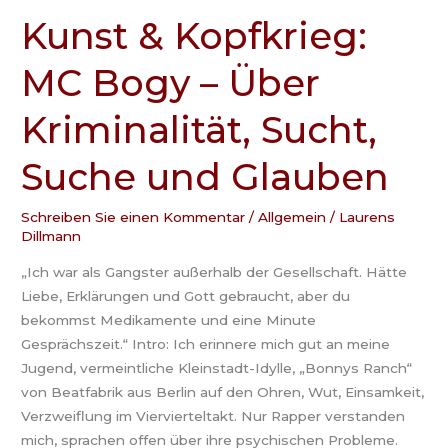
Kunst & Kopfkrieg:
Kunst
&
MC Bogy – Über
Kopfkrieg:
MC
Kriminalität, Sucht,
Bogy
–
Suche und Glauben
Über
Kriminalität,
Sucht,
Schreiben Sie einen Kommentar
/
Allgemein
/
Laurens
Dillmann
Suche
und
„Ich war als Gangster außerhalb der Gesellschaft. Hätte
Glauben
Liebe, Erklärungen und Gott gebraucht, aber du
bekommst Medikamente und eine Minute
Gesprächszeit.“ Intro: Ich erinnere mich gut an meine
Jugend, vermeintliche Kleinstadt-Idylle, „Bonnys Ranch“
von Beatfabrik aus Berlin auf den Ohren, Wut, Einsamkeit,
Verzweiflung im Viervierteltakt. Nur Rapper verstanden
mich, sprachen offen über ihre psychischen Probleme.