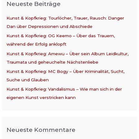
Neueste Beiträge
e
n
Kunst & Kopfkrieg: Tourlöcher, Trauer, Rausch: Danger
n
Dan über Depressionen und Abschiede
a
Kunst & Kopfkrieg: OG Keemo – Über das Trauern,
c
während der Erfolg anklopft
h
:
Kunst & Kopfkrieg: Amewu – Über sein Album Leidkultur,
Traumata und geheuchelte Nächstenliebe
Kunst & Kopfkrieg: MC Bogy – Über Kriminalität, Sucht,
Suche und Glauben
Kunst & Kopfkrieg: Vandalismus – Wie man sich in der
eigenen Kunst verstricken kann
Neueste Kommentare