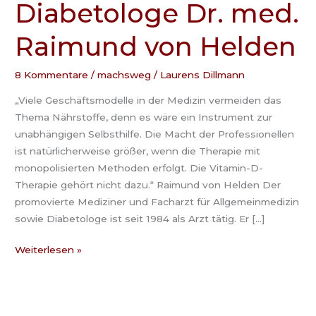
Diabetologe Dr. med.
bringen
–
Raimund von Helden
mit
Allgemeinarzt
und
8 Kommentare
/
machsweg
/
Laurens Dillmann
Diabetologe
„Viele Geschäftsmodelle in der Medizin vermeiden das
Dr.
Thema Nährstoffe, denn es wäre ein Instrument zur
med.
unabhängigen Selbsthilfe. Die Macht der Professionellen
Raimund
ist natürlicherweise größer, wenn die Therapie mit
von
monopolisierten Methoden erfolgt. Die Vitamin-D-
Helden
Therapie gehört nicht dazu.“ Raimund von Helden Der
promovierte Mediziner und Facharzt für Allgemeinmedizin
sowie Diabetologe ist seit 1984 als Arzt tätig. Er […]
Weiterlesen »