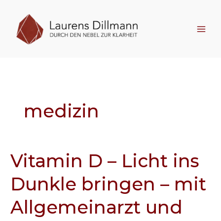
Zum
Inhalt
springen
medizin
Vitamin D – Licht ins
Vitamin
D
Dunkle bringen – mit
–
Licht
Allgemeinarzt und
ins
Dunkle