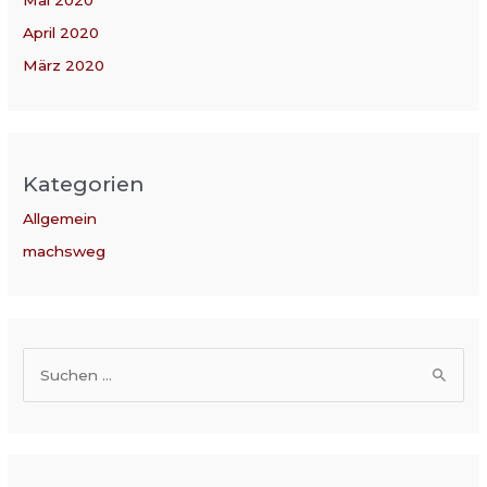
April 2020
März 2020
Kategorien
Allgemein
machsweg
S
u
c
h