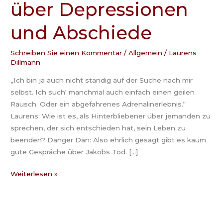
über Depressionen
Danger
Dan
und Abschiede
über
Depressionen
und
Schreiben Sie einen Kommentar
/
Allgemein
/
Laurens
Dillmann
Abschiede
„Ich bin ja auch nicht ständig auf der Suche nach mir
selbst. Ich such‘ manchmal auch einfach einen geilen
Rausch. Oder ein abgefahrenes Adrenalinerlebnis.“
Laurens: Wie ist es, als Hinterbliebener über jemanden zu
sprechen, der sich entschieden hat, sein Leben zu
beenden? Danger Dan: Also ehrlich gesagt gibt es kaum
gute Gespräche über Jakobs Tod. […]
Weiterlesen »