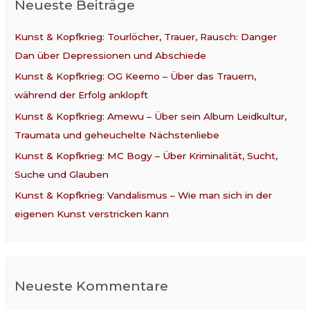
Neueste Beiträge
e
n
Kunst & Kopfkrieg: Tourlöcher, Trauer, Rausch: Danger
n
Dan über Depressionen und Abschiede
a
Kunst & Kopfkrieg: OG Keemo – Über das Trauern,
c
während der Erfolg anklopft
h
:
Kunst & Kopfkrieg: Amewu – Über sein Album Leidkultur,
Traumata und geheuchelte Nächstenliebe
Kunst & Kopfkrieg: MC Bogy – Über Kriminalität, Sucht,
Suche und Glauben
Kunst & Kopfkrieg: Vandalismus – Wie man sich in der
eigenen Kunst verstricken kann
Neueste Kommentare