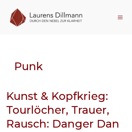
Zum
Inhalt
springen
Punk
Kunst & Kopfkrieg:
Kunst
&
Tourlöcher, Trauer,
Kopfkrieg:
Tourlöcher,
Rausch: Danger Dan
Trauer,
Rausch: