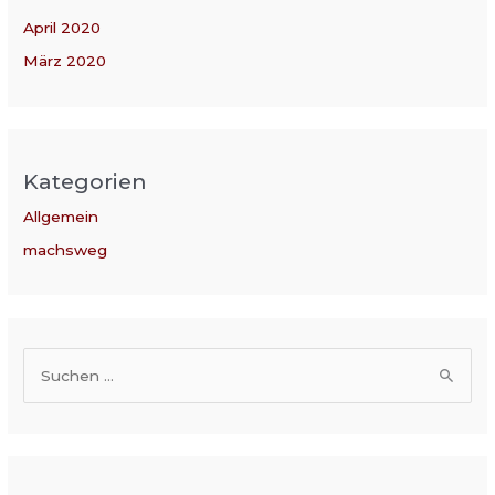
April 2020
März 2020
Kategorien
Allgemein
machsweg
S
u
c
h