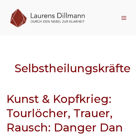
Zum
Inhalt
springen
Selbstheilungskräfte
Kunst & Kopfkrieg:
Kunst
&
Tourlöcher, Trauer,
Kopfkrieg:
Tourlöcher,
Rausch: Danger Dan
Trauer,
Rausch: