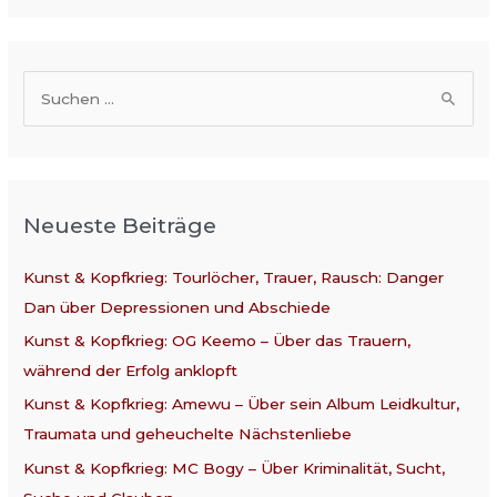
S
u
c
h
Neueste Beiträge
e
n
Kunst & Kopfkrieg: Tourlöcher, Trauer, Rausch: Danger
n
Dan über Depressionen und Abschiede
a
Kunst & Kopfkrieg: OG Keemo – Über das Trauern,
c
während der Erfolg anklopft
h
:
Kunst & Kopfkrieg: Amewu – Über sein Album Leidkultur,
Traumata und geheuchelte Nächstenliebe
Kunst & Kopfkrieg: MC Bogy – Über Kriminalität, Sucht,