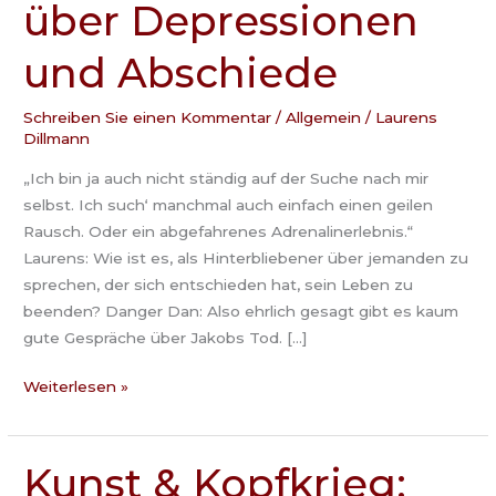
über Depressionen
Danger
Dan
und Abschiede
über
Depressionen
und
Schreiben Sie einen Kommentar
/
Allgemein
/
Laurens
Dillmann
Abschiede
„Ich bin ja auch nicht ständig auf der Suche nach mir
selbst. Ich such‘ manchmal auch einfach einen geilen
Rausch. Oder ein abgefahrenes Adrenalinerlebnis.“
Laurens: Wie ist es, als Hinterbliebener über jemanden zu
sprechen, der sich entschieden hat, sein Leben zu
beenden? Danger Dan: Also ehrlich gesagt gibt es kaum
gute Gespräche über Jakobs Tod. […]
Weiterlesen »
Kunst & Kopfkrieg:
Kunst