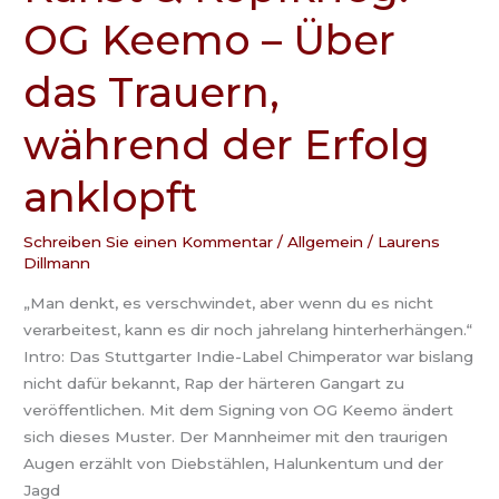
&
OG Keemo – Über
Kopfkrieg:
OG
das Trauern,
Keemo
–
während der Erfolg
Über
das
anklopft
Trauern,
während
der
Schreiben Sie einen Kommentar
/
Allgemein
/
Laurens
Dillmann
Erfolg
anklopft
„Man denkt, es verschwindet, aber wenn du es nicht
verarbeitest, kann es dir noch jahrelang hinterherhängen.“
Intro: Das Stuttgarter Indie-Label Chimperator war bislang
nicht dafür bekannt, Rap der härteren Gangart zu
veröffentlichen. Mit dem Signing von OG Keemo ändert
sich dieses Muster. Der Mannheimer mit den traurigen
Augen erzählt von Diebstählen, Halunkentum und der
Jagd