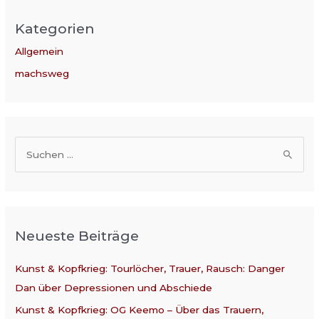
Kategorien
Allgemein
machsweg
S
u
c
h
Neueste Beiträge
e
n
Kunst & Kopfkrieg: Tourlöcher, Trauer, Rausch: Danger
n
Dan über Depressionen und Abschiede
a
Kunst & Kopfkrieg: OG Keemo – Über das Trauern,
c