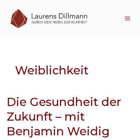
Zum
Inhalt
springen
Weiblichkeit
Die Gesundheit der
Die
Gesundheit
Zukunft – mit
der
Zukunft
Benjamin Weidig
–
mit