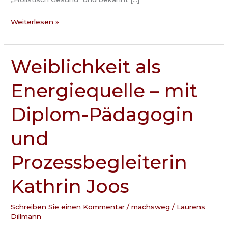
Weiterlesen »
Weiblichkeit als
Weiblichkeit
als
Energiequelle – mit
Energiequelle
–
Diplom-Pädagogin
mit
Diplom-
und
Pädagogin
und
Prozessbegleiterin
Prozessbegleiterin
Kathrin
Kathrin Joos
Joos
Schreiben Sie einen Kommentar
/
machsweg
/
Laurens
Dillmann