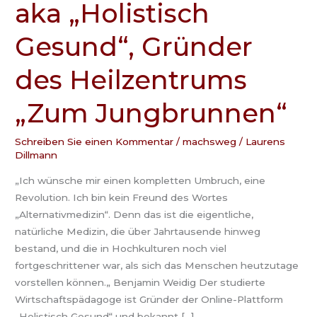
aka „Holistisch
Benjamin
Weidig
Gesund“, Gründer
aka
„Holistisch
des Heilzentrums
Gesund“,
Gründer
„Zum Jungbrunnen“
des
Heilzentrums
Schreiben Sie einen Kommentar
/
machsweg
/
Laurens
„Zum
Dillmann
Jungbrunnen“
„Ich wünsche mir einen kompletten Umbruch, eine
Revolution. Ich bin kein Freund des Wortes
„Alternativmedizin“. Denn das ist die eigentliche,
natürliche Medizin, die über Jahrtausende hinweg
bestand, und die in Hochkulturen noch viel
fortgeschrittener war, als sich das Menschen heutzutage
vorstellen können.„ Benjamin Weidig Der studierte
Wirtschaftspädagoge ist Gründer der Online-Plattform
„Holistisch Gesund“ und bekannt […]